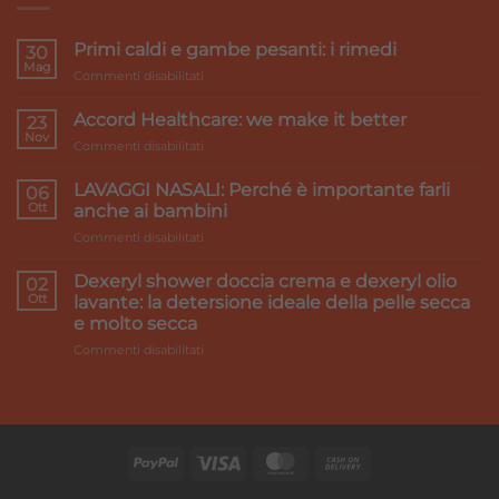
Primi caldi e gambe pesanti: i rimedi
30
Mag
su
Commenti disabilitati
Primi
caldi
Accord Healthcare: we make it better
23
e
Nov
su
Commenti disabilitati
gambe
Accord
pesanti:
Healthcare:
LAVAGGI NASALI: Perché è importante farli
i
06
we
Ott
rimedi
anche ai bambini
make
su
Commenti disabilitati
it
LAVAGGI
better
NASALI:
Dexeryl shower doccia crema e dexeryl olio
02
Perché
Ott
lavante: la detersione ideale della pelle secca
è
e molto secca
importante
su
Commenti disabilitati
farli
Dexeryl
anche
shower
ai
doccia
bambini
crema
e
dexeryl
olio